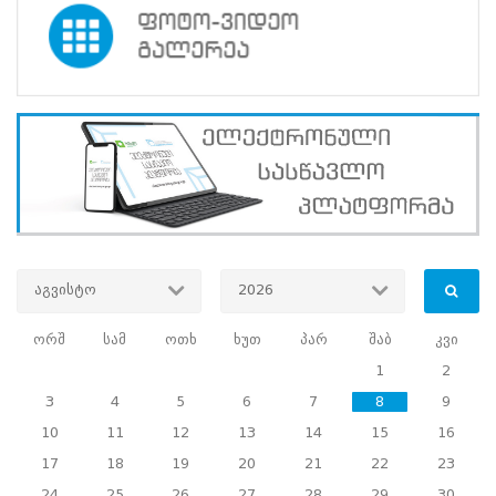
ქსელების
როლი
ინფორმაციის
სანდოობის
უზრუნველყოფაში“-
ცესკო
მეცამეტე
აგვისტო
2026
საერთაშორისო
ორშ
სამ
ოთხ
ხუთ
პარ
შაბ
კვი
კონფერენციას
1
2
მასპინძლობს
3
4
5
6
7
8
9
17.06.2026
10
11
12
13
14
15
16
პარტნიორობა
17
18
19
20
21
22
23
საქართველოს
24
25
26
27
28
29
30