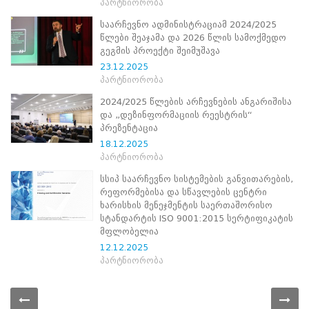
პარტნიორობა
პროექტები
საარჩევნო ადმინისტრაციამ 2024/2025
ევნო/
წლები შეაჯამა და 2026 წლის სამოქმედო
ალაქო
გეგმის პროექტი შეიმუშავა
ლების
23.12.2025
ტები
პარტნიორობა
სერტიფიცირება
2024/2025 წლების არჩევნების ანგარიშისა
ნო
და „დეზინფორმაციის რეესტრის“
ტრაციის
პრეზენტაცია
ს
18.12.2025
ფიკაციო
პარტნიორობა
ა
სსიპ საარჩევნო სისტემების განვითარების,
პარტნიორობა
რეფორმებისა და სწავლების ცენტრი
რესებულ
ხარისხის მენეჯმენტის საერთაშორისო
თან
სტანდარტის ISO 9001:2015 სერტიფიკატის
იული
მფლობელია
რომლობა
12.12.2025
პარტნიორობა
პარტნიორობა
ცესკოში