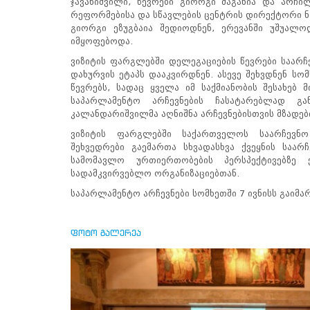
ჯავახიშვილი, წევრები გიორგი ძაგანია და არჩილ
ნორმატიული
რეფორმებისა და სწავლების ცენტრის დირექტორი ნ
ბაზა
გიორგი ეზუგბაია შედიოდნენ, ერევანში უშუალ
სტრატეგიული
იმყოფებოდა.
გეგმა
სამოქმედო
ვიზიტის ფარგლებში დელეგაციების წევრები საარჩე
გეგმა
დახურვის ეტაპს დააკვირდნენ. ასევე შეხვდნენ ს
არჩევნების
წევრებს, სადაც ყველა იმ საქმიანობის შესახებ
სანდოობის
საპარლამენტო არჩევნების ჩასატარებლად გ
რისკების
კალანდარიშვილმა აღნიშნა არჩევნებისთვის მზადებ
მართვის
ვიზიტის ფარგლებში საქართველოს საარჩევნო
გეგმა
შეხვედრები გაემართა სხვადასხვა ქვეყნის საა
გენდერული
სამომავლო ურთიერთობების პერსპექტივებზე 
თანასწორობის
სადამკვირვებლო ორგანიზაციებთან.
პოლიტიკა
ანგარიშები
საპარლამენტო არჩევნები სომხეთში 7 ივნისს გაიმა
მემორანდუმი
მიღწევები
ხარისხის
ფოტო გალერეა
პოლიტიკა
სიახლეები
საჯარო
ინფორმაცია
სასწავლო