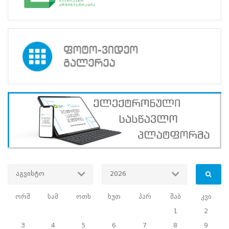
აგვისტო
2026
ორშ
სამ
ოთხ
ხუთ
პარ
შაბ
კვი
1
2
3
4
5
6
7
8
9
book