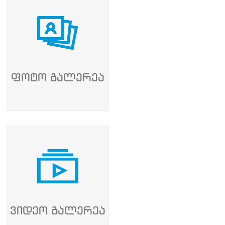
ნორმატიული
ბაზა
სტრატეგიული
გეგმა
სამოქმედო
გეგმა
არჩევნების
სანდოობის
ფოტო გალერეა
რისკების
მართვის
გეგმა
გენდერული
თანასწორობის
პოლიტიკა
ანგარიშები
მემორანდუმი
მიღწევები
ხარისხის
პოლიტიკა
სიახლეები
საჯარო
ინფორმაცია
ვიდეო გალერეა
სასწავლო