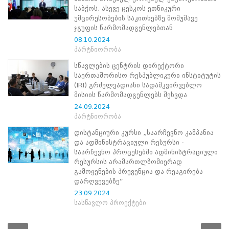
საბჭოს, ასევე ცესკოს ეთნიკური
პროექტები
უმცირესობების საკითხებზე მომუშავე
ევნო/
ჯგუფის წარმომადგენლებთან
ალაქო
08.10.2024
ლების
პარტნიორობა
ტები
სწავლების ცენტრის დირექტორი
სერტიფიცირება
საერთაშორისო რესპუბლიკური ინსტიტუტის
ნო
(IRI) გრძელვადიანი სადამკვირვებლო
ტრაციის
მისიის წარმომადგენლებს შეხვდა
ს
24.09.2024
ფიკაციო
პარტნიორობა
ა
დისტანციური კურსი „საარჩევნო კამპანია
პარტნიორობა
და ადმინისტრაციული რესურსი -
რესებულ
საარჩევნო პროცესებში ადმინისტრაციული
თან
რესურსის არამართლზომიერად
იული
გამოყენების პრევენცია და რეაგირება
რომლობა
დარღვევებზე“
პარტნიორობა
23.09.2024
სასწავლო პროექტები
ცესკოში