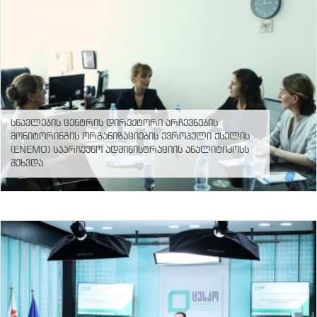
ნორმატიული
ბაზა
სტრატეგიული
გეგმა
სამოქმედო
გეგმა
არჩევნების
სანდოობის
რისკების
სწავლების ცენტრის დირექტორი არჩევნების
მართვის
მონიტორინგის ორგანიზაციების ევროპული ქსელის
გეგმა
(ENEMO) საარჩევნო ადმინისტრაციის ანალიტიკოსს
გენდერული
შეხვდა
თანასწორობის
პოლიტიკა
ანგარიშები
მემორანდუმი
მიღწევები
ხარისხის
პოლიტიკა
სიახლეები
საჯარო
ინფორმაცია
სასწავლო