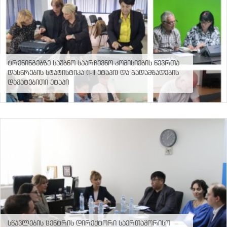
ტრენინგებზე საუბნო საარჩევნო კომისიების წევრთა
დასწრების სტატისტიკა (I-II ეტაპი) და გადამზადების
დამატებითი ეტაპი
book
Tube
ტის
კა
აქტი
ვებგვერდი
ადაპტირებულია
სწავლების ცენტრის დირექტორი საერთაშორისო
საარჩევნო