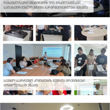
რესპუბლიკური ინსტიტუტის (IRI) გრძელვადიანი
სისტემების
სადამკვირვებლო მისიის წარმომადგენლებს შეხვდა
განვითარების,
რეფორმებისა
და
სწავლების
ცენტრი
©
2016
-
2026
ყველა
უფლება
დაცულია
Created
by
Artmedia
საუბნო საარჩევნო კომისიების წევრთა ტრენინგები
გრძელდება (II ეტაპი)