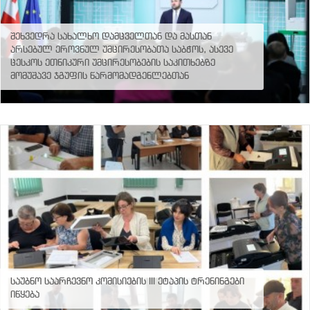
პროექტები
ევნო/
შეხვედრა სახალხო დამცველთან და მასთან
ალაქო
არსებულ ეროვნულ უმცირესობათა საბჭოს, ასევე
ლების
ცესკოს ეთნიკური უმცირესობების საკითხებზე
ტები
მომუშავე ჯგუფის წარმომადგენლებთან
სერტიფიცირება
ნო
ტრაციის
ს
ფიკაციო
ა
პარტნიორობა
რესებულ
თან
იული
რომლობა
ფოტო
გალერეა
საუბნო საარჩევნო კომისიების III ეტაპის ტრენინგები
იწყება