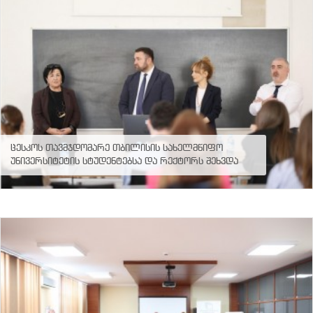
ნორმატიული
ბაზა
სტრატეგიული
გეგმა
სამოქმედო
გეგმა
არჩევნების
სანდოობის
რისკების
მართვის
გეგმა
ცესკოს თავმჯდომარე თბილისის სახელმწიფო
გენდერული
უნივერსიტეტის სტუდენტებსა და რექტორს შეხვდა
თანასწორობის
პოლიტიკა
ანგარიშები
მემორანდუმი
მიღწევები
ხარისხის
პოლიტიკა
სიახლეები
საჯარო
ინფორმაცია
სასწავლო