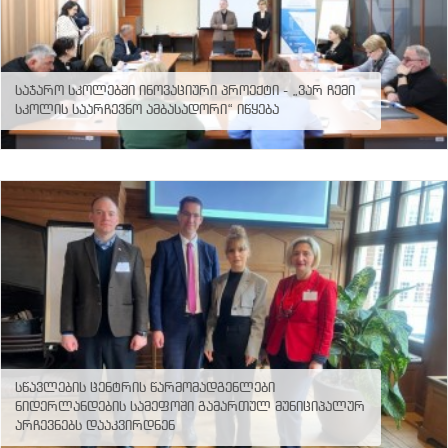
პროექტები
ევნო/
ალაქო
ლების
საჯარო სკოლებში ინოვაციური პროექტი - „ვარ ჩემი
ტები
სკოლის საარჩევნო ამბასადორი“ იწყება
სერტიფიცირება
ნო
ტრაციის
ს
ფიკაციო
ა
პარტნიორობა
რესებულ
თან
იული
რომლობა
ფოტო
სწავლების ცენტრის წარმომადგენლები
გალერეა
ნიდერლანდების სამეფოში გამართულ მუნიციპალურ
არჩევნებს დააკვირდნენ