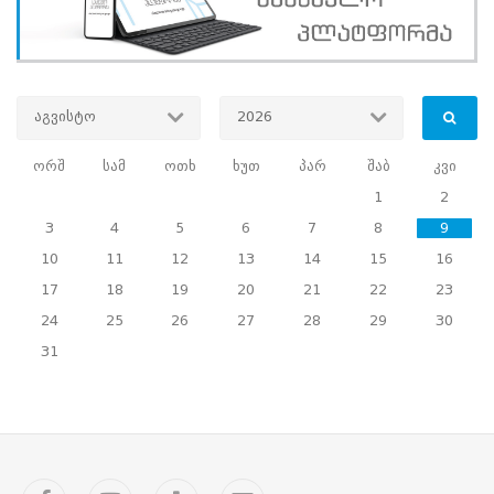
(ENEMO)
საარჩევნო
ადმინისტრაციის
აგვისტო
2026
ანალიტიკოსს
ორშ
სამ
ოთხ
ხუთ
პარ
შაბ
კვი
შეხვდა
1
2
08.10.2024
პარტნიორობა
3
4
5
6
7
8
9
შეხვედრა
10
11
12
13
14
15
16
17
18
19
20
21
22
23
სახალხო
24
25
26
27
28
29
30
დამცველთან
31
და
მასთან
არსებულ