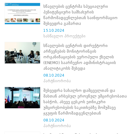
ნორმატიული
სწავლების ცენტრმა სპეციალური
ბაზა
პენიტენციური სამსახურის
სტრატეგიული
წარმომადგენლებთან საინფორმაციო
გეგმა
შეხვედრა გამართა
სამოქმედო
15.10.2024
გეგმა
სასწავლო პროექტები
არჩევნების
სანდოობის
სწავლების ცენტრის დირექტორი
რისკების
არჩევნების მონიტორინგის
მართვის
ორგანიზაციების ევროპული ქსელის
გეგმა
(ENEMO) საარჩევნო ადმინისტრაციის
გენდერული
ანალიტიკოსს შეხვდა
თანასწორობის
08.10.2024
პოლიტიკა
პარტნიორობა
ანგარიშები
მემორანდუმი
შეხვედრა სახალხო დამცველთან და
მიღწევები
მასთან არსებულ ეროვნულ უმცირესობათა
ხარისხის
საბჭოს, ასევე ცესკოს ეთნიკური
პოლიტიკა
უმცირესობების საკითხებზე მომუშავე
სიახლეები
ჯგუფის წარმომადგენლებთან
საჯარო
08.10.2024
ინფორმაცია
პარტნიორობა
სასწავლო