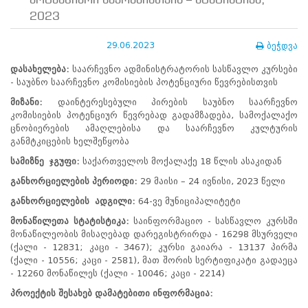
პოტენციური წევრებისთვის – სტატისტიკა,
ნორმატიული
2023
ბაზა
სტრატეგიული
გეგმა
29.06.2023
ბეჭდვა
სამოქმედო
დასახელება
:
საარჩევნო ადმინისტრატორის სასწავლო კურსები
გეგმა
- საუბნო საარჩევნო კომისიების პოტენციური წევრებისთვის
არჩევნების
სანდოობის
მიზანი
:
დაინტერესებული პირების საუბნო საარჩევნო
რისკების
კომისიების პოტენციურ წევრებად გადამზადება, სამოქალაქო
მართვის
ცნობიერების ამაღლებისა და საარჩევნო კულტურის
გეგმა
განმტკიცების ხელშეწყობა
გენდერული
სამიზნე
ჯგუფი
:
საქართველოს მოქალაქე 18 წლის ასაკიდან
თანასწორობის
პოლიტიკა
განხორციელების
პერიოდი
:
29 მაისი – 24 ივნისი, 2023 წელი
ანგარიშები
განხორციელების
ადგილი
:
64-ვე მუნიციპალიტეტი
მემორანდუმი
მიღწევები
მონაწილეთა
სტატისტიკა
:
საინფორმაციო - სასწავლო კურსში
ხარისხის
მონაწილეობის მისაღებად დარეგისტრირდა - 16298 მსურველი
პოლიტიკა
(ქალი - 12831; კაცი - 3467); კურსი გაიარა - 13137 პირმა
სიახლეები
(ქალი - 10556; კაცი - 2581), მათ შორის სერტიფიკატი გადაეცა
საჯარო
- 12260 მონაწილეს (ქალი - 10046; კაცი - 2214)
ინფორმაცია
პროექტის
შესახებ
დამატებითი
ინფორმაცია
:
სასწავლო