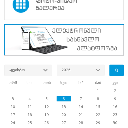
კომისიების
პოტენციური
წევრებისთვის
მიზანი
:
დაინტერესებული
პირების
საუბნო
საარჩევნო
კომისიების
პოტენციურ
წევრებად
გადამზადება,
სამოქალაქო
აგვისტო
2026
ცნობიერების
ამაღლებისა
ორშ
სამ
ოთხ
ხუთ
პარ
შაბ
კვი
და
საარჩევნო
1
2
კულტურის
3
4
5
6
7
8
9
განმტკიცების
ხელშეწყობა
10
11
12
13
14
15
16
სამიზნე
ჯგუფი
:
საქართველოს
17
18
19
20
21
22
23
მოქალაქე
24
25
26
27
28
29
30
18