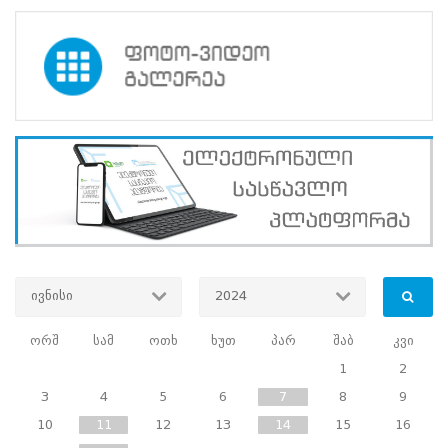
ადმინისტრატორის
კურსები
-
საუბნო
საარჩევნო
კომისიების
პოტენციური
ხელმძღვანელი
პირებისა
ივნისი
2024
და
ორშ
სამ
ოთხ
ხუთ
პარ
შაბ
კვი
წევრებისთვის-
1
2
3
4
5
6
7
8
9
სტატისტიკა
10
11
12
13
14
15
16
2024