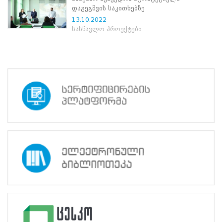
ნორმატიული
დაგეგმვის საკითხებზე
ბაზა
13.10.2022
სტრატეგიული
სასწავლო პროექტები
გეგმა
სამოქმედო
გეგმა
არჩევნების
სანდოობის
რისკების
მართვის
გეგმა
გენდერული
თანასწორობის
პოლიტიკა
ანგარიშები
მემორანდუმი
მიღწევები
ხარისხის
პოლიტიკა
სიახლეები
საჯარო
ინფორმაცია
სასწავლო