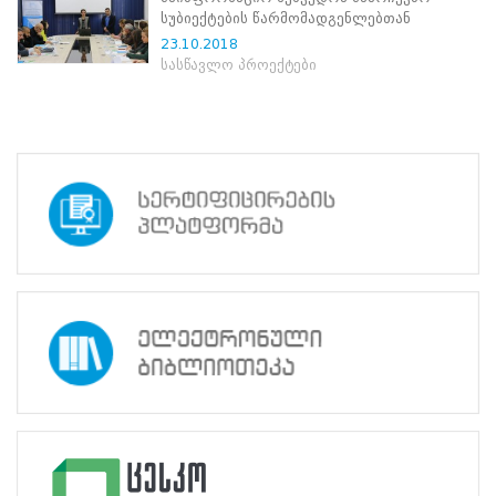
ნორმატიული
სუბიექტების წარმომადგენლებთან
ბაზა
23.10.2018
სტრატეგიული
სასწავლო პროექტები
გეგმა
სამოქმედო
გეგმა
არჩევნების
სანდოობის
რისკების
მართვის
გეგმა
გენდერული
თანასწორობის
პოლიტიკა
ანგარიშები
მემორანდუმი
მიღწევები
ხარისხის
პოლიტიკა
სიახლეები
საჯარო
ინფორმაცია
სასწავლო