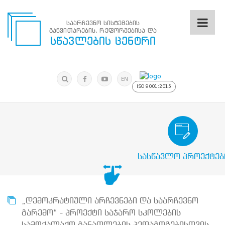
საარჩევნო სისტემების
განვითარების, რეფორმებისა და
საარჩევნო
სწავლების ცენტრი
სისტემების
განვითარების,
რეფორმებისა
მოძებნა
და
ძიება
EN
სწავლების
ISO 9001:2015
ცენტრი
ძიება
მოძებნა
საარჩევნო/სამოქალაქო განათლების
N
მთავარი
სასწავლო პროექტებ
ჩვენ
შესახებ
სწავლების
ცენტრის
შესახებ
„დემოკრატიული არჩევნები და საარჩევნო
სტრუქტურული
გარემო“ - პროექტი საჯარო სკოლების
ხე