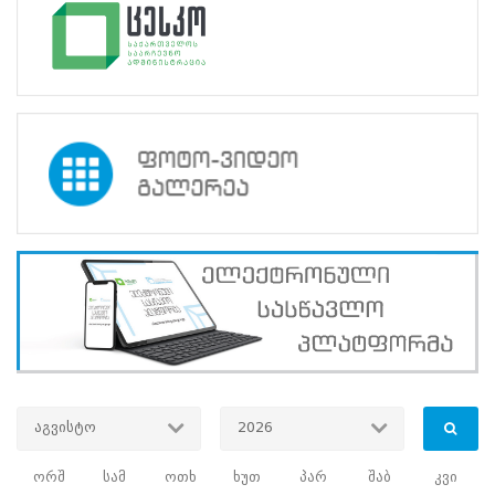
არჩევნები
და
საარჩევნო
გარემო“
მიზანი
:
პედაგოგებისთვის
საარჩევნო
სწავლების
მიმართულებით
პრაქტიკული
გამოცდილების
გაზიარება,
საარჩევნო
პროცესებისადმი
ახალგაზრდა
თაობის
დაინტერესების
ზრდისა
და
მათი
სამოქალაქო
აგვისტო
2026
ცნობიერების
ამაღლების
ორშ
სამ
ოთხ
ხუთ
პარ
შაბ
კვი
ხელშეწყობა