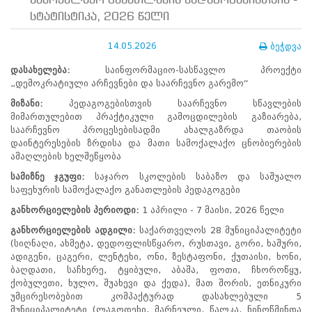
სამოქალაქო განათლების პედაგოგებისთვის -
ნორმატიული
სტატისტიკა, 2026 წელი
ბაზა
სტრატეგიული
გეგმა
14.05.2026
ბეჭდვა
სამოქმედო
დასახელება
:
საინფორმაციო-სასწავლო პროექტი
გეგმა
„დემოკრატიული არჩევნები და საარჩევნო გარემო“
არჩევნების
სანდოობის
მიზანი
:
პედაგოგებისთვის საარჩევნო სწავლების
რისკების
მიმართულებით პრაქტიკული გამოცდილების გაზიარება,
მართვის
საარჩევნო პროცესებისადმი ახალგაზრდა თაობის
გეგმა
დაინტერესების ზრდისა და მათი სამოქალაქო ცნობიერების
გენდერული
ამაღლების ხელშეწყობა
თანასწორობის
სამიზნე
ჯგუფი
:
საჯარო სკოლების საბაზო და საშუალო
პოლიტიკა
საფეხურის სამოქალაქო განათლების პედაგოგები
ანგარიშები
მემორანდუმი
განხორციელების
პერიოდი
:
1 აპრილი - 7 მაისი, 2026 წელი
მიღწევები
განხორციელების
ადგილი
:
საქართველოს 28 მუნიციპალიტეტი
ხარისხის
(სიღნაღი, ახმეტა, დედოფლისწყარო, რუსთავი, გორი, ხაშური,
პოლიტიკა
ადიგენი, ცაგერი, ლენტეხი, ონი, ზესტაფონი, ქუთაისი, ხონი,
სიახლეები
ბაღდათი, საჩხერე, ტყიბული, აბაშა, ფოთი, ჩხოროწყუ,
საჯარო
ქობულეთი, ხულო, შუახევი და ქედა), მათ შორის, ეთნიკური
ინფორმაცია
უმცირესობებით კომპაქტურად დასახლებული 5
სასწავლო
მუნიციპალიტეტი (ლაგოდეხი, მარნეული, წალკა, ნინოწმინდა