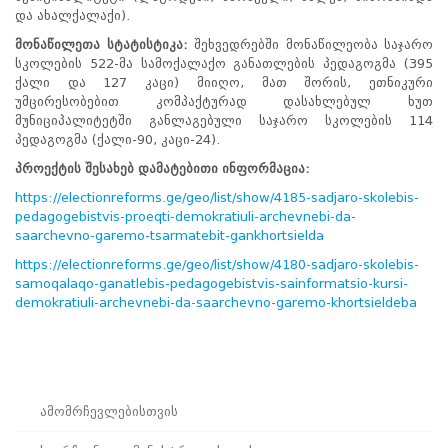
და ახალქალაქი).
პროექტები
მონაწილეთა
სტატისტიკა
:
შეხვედრებში მონაწილეობა საჯარო
ევნო/
სკოლების 522-მა სამოქალაქო განათლების პედაგოგმა (395
ალაქო
ქალი და 127 კაცი) მიიღო, მათ შორის, ეთნიკური
ლების
უმცირესობებით კომპაქტურად დასახლებულ ხუთ
ტები
მუნიციპალიტეტში განლაგებული საჯარო სკოლების 114
სერტიფიცირება
პედაგოგმა (ქალი-90, კაცი-24).
ნო
პროექტის
შესახებ
დამატებითი
ინფორმაცია
:
ტრაციის
https://electionreforms.ge/geo/list/show/4185-sadjaro-skolebis-
ს
pedagogebistvis-proeqti-demokratiuli-archevnebi-da-
ფიკაციო
saarchevno-garemo-tsarmatebit-gankhortsielda
ა
პარტნიორობა
https://electionreforms.ge/geo/list/show/4180-sadjaro-skolebis-
samoqalaqo-ganatlebis-pedagogebistvis-sainformatsio-kursi-
რესებულ
demokratiuli-archevnebi-da-saarchevno-garemo-khortsieldeba
თან
იული
რომლობა
ამომრჩევლებისთვის
საარჩევნო
ადმინისტრაციისთვის
ამომრჩევლებისთვის
ჩართული
მხარეებისთვის