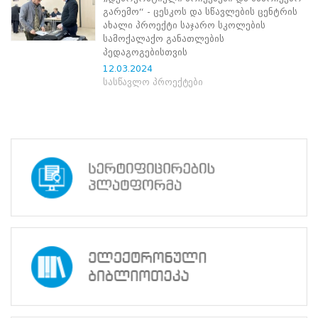
ნორმატიული
გარემო“ - ცესკოს და სწავლების ცენტრის
ბაზა
ახალი პროექტი საჯარო სკოლების
სტრატეგიული
სამოქალაქო განათლების
გეგმა
პედაგოგებისთვის
სამოქმედო
12.03.2024
გეგმა
სასწავლო პროექტები
არჩევნების
სანდოობის
რისკების
მართვის
გეგმა
გენდერული
თანასწორობის
პოლიტიკა
ანგარიშები
მემორანდუმი
მიღწევები
ხარისხის
პოლიტიკა
სიახლეები
საჯარო
ინფორმაცია
სასწავლო