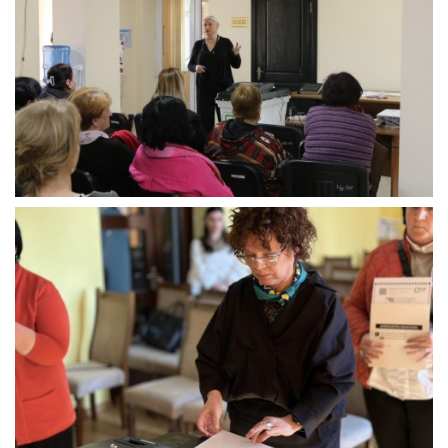
ამბროლაური,
ოზურგეთი,
ჩოხატაური,
ხობი,
ბათუმი,
ქობულეთი,
ზუგდიდი).
შეხვედრებში
მონაწილეობა
533-
მა
პირმა
მიიღო,
მათ
შორის
473
საჯარო
სკოლის
478-
მა
სამოქალაქო
განათლების
პედაგოგმა
და