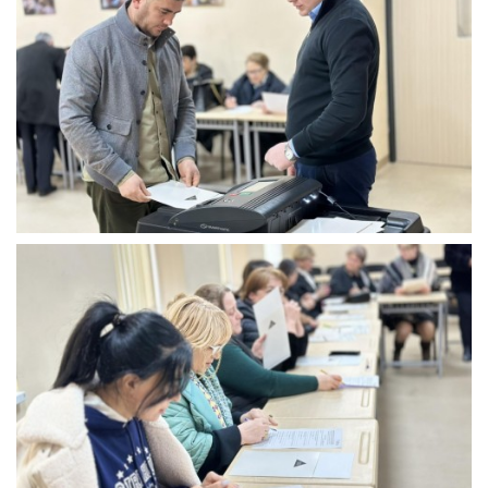
2024
წლის
26
თებერვლიდან
7
მარტის
პერიოდში,
საჯარო
სკოლების
სამოქალაქო
განათლების
პედაგოგების
ჩართულობით
მასშტაბური
საინფორმაციო
პროექტი
„დემოკრატიული
არჩევნები
და
საარჩევნო
გარემო“
განახორციელა.
პროექტი