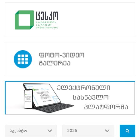
ფოკუსირებულია
ახალგაზრდებზე,
ვისაც
ახლო
მომავალში
პირველად
ექნებათ
შეხება
არჩევნებთან.
უკუგების
ფორმატში
მონაწილეებმა
აღნიშნეს,
რომ
გადაცემული
სასწავლო
მასალა,
გამოყენებული
როლური
თამაშები/
სიმულაციები
და
აგვისტო
2026
გაზიარებული
სასწავლო