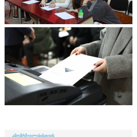
მიცემის
პროცესში
ელექტრონული
ტექნოლოგიების
გამოყენება;
ამომრჩევლის
საარჩევნო
უფლების
რეალიზება,
ფარულობა
და
დაცულობა
კენჭისყრის
პროცესში;
ინკლუზიური
საარჩევნო
გარემო;
საქართველოს
საარჩევნო
ადმინისტრაციის
მიერ
ამომრჩევლებისთვის
შეთავაზებული
ამომრჩევლებისთვის