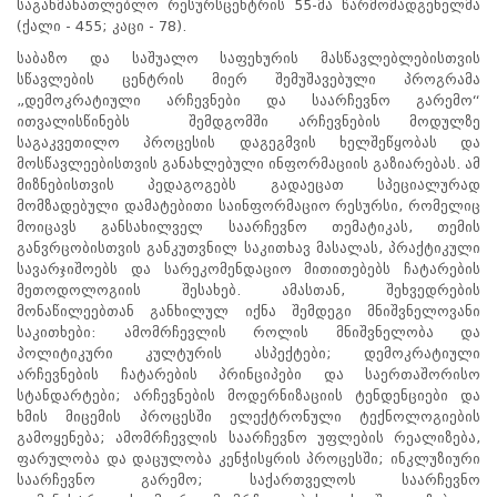
საგანმანათლებლო რესურსცენტრის 55-მა წარმომადგენელმა
პროექტები
(ქალი - 455; კაცი - 78).
ევნო/
საბაზო და საშუალო საფეხურის მასწავლებლებისთვის
ალაქო
სწავლების ცენტრის მიერ შემუშავებული პროგრამა
ლების
„დემოკრატიული არჩევნები და საარჩევნო გარემო“
ტები
ითვალისწინებს შემდგომში არჩევნების მოდულზე
საგაკვეთილო პროცესის დაგეგმვის ხელშეწყობას და
სერტიფიცირება
მოსწავლეებისთვის განახლებული ინფორმაციის გაზიარებას. ამ
ნო
მიზნებისთვის პედაგოგებს გადაეცათ სპეციალურად
ტრაციის
მომზადებული დამატებითი საინფორმაციო რესურსი, რომელიც
ს
მოიცავს განსახილველ საარჩევნო თემატიკას, თემის
ფიკაციო
განვრცობისთვის განკუთვნილ საკითხავ მასალას, პრაქტიკული
ა
სავარჯიშოებს და სარეკომენდაციო მითითებებს ჩატარების
პარტნიორობა
მეთოდოლოგიის შესახებ. ამასთან, შეხვედრების
მონაწილეებთან განხილულ იქნა შემდეგი მნიშვნელოვანი
რესებულ
საკითხები: ამომრჩევლის როლის მნიშვნელობა და
თან
პოლიტიკური კულტურის ასპექტები; დემოკრატიული
იული
არჩევნების ჩატარების პრინციპები და საერთაშორისო
რომლობა
სტანდარტები; არჩევნების მოდერნიზაციის ტენდენციები და
ამომრჩევლებისთვის
ხმის მიცემის პროცესში ელექტრონული ტექნოლოგიების
საარჩევნო
გამოყენება; ამომრჩევლის საარჩევნო უფლების რეალიზება,
ადმინისტრაციისთვის
ფარულობა და დაცულობა კენჭისყრის პროცესში; ინკლუზიური
ჩართული
საარჩევნო გარემო; საქართველოს საარჩევნო
მხარეებისთვის