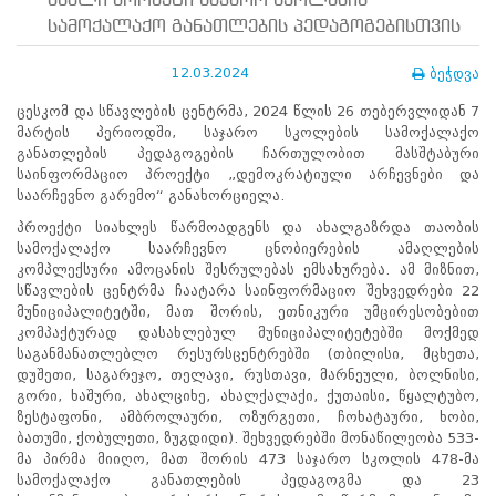
ახალი პროექტი საჯარო სკოლების
ნორმატიული
სამოქალაქო განათლების პედაგოგებისთვის
ბაზა
სტრატეგიული
გეგმა
12.03.2024
ბეჭდვა
სამოქმედო
ცესკომ და სწავლების ცენტრმა, 2024 წლის 26 თებერვლიდან 7
გეგმა
მარტის პერიოდში, საჯარო სკოლების სამოქალაქო
არჩევნების
განათლების პედაგოგების ჩართულობით მასშტაბური
სანდოობის
საინფორმაციო პროექტი „დემოკრატიული არჩევნები და
რისკების
საარჩევნო გარემო“ განახორციელა.
მართვის
გეგმა
პროექტი სიახლეს წარმოადგენს და ახალგაზრდა თაობის
გენდერული
სამოქალაქო საარჩევნო ცნობიერების ამაღლების
თანასწორობის
კომპლექსური ამოცანის შესრულებას ემსახურება. ამ მიზნით,
პოლიტიკა
სწავლების ცენტრმა ჩაატარა საინფორმაციო შეხვედრები 22
ანგარიშები
მუნიციპალიტეტში, მათ შორის, ეთნიკური უმცირესობებით
მემორანდუმი
კომპაქტურად დასახლებულ მუნიციპალიტეტებში მოქმედ
მიღწევები
საგანმანათლებლო რესურსცენტრებში (თბილისი, მცხეთა,
ხარისხის
დუშეთი, საგარეჯო, თელავი, რუსთავი, მარნეული, ბოლნისი,
პოლიტიკა
გორი, ხაშური, ახალციხე, ახალქალაქი, ქუთაისი, წყალტუბო,
სიახლეები
ზესტაფონი, ამბროლაური, ოზურგეთი, ჩოხატაური, ხობი,
საჯარო
ბათუმი, ქობულეთი, ზუგდიდი). შეხვედრებში მონაწილეობა 533-
ინფორმაცია
მა პირმა მიიღო, მათ შორის 473 საჯარო სკოლის 478-მა
სასწავლო
სამოქალაქო განათლების პედაგოგმა და 23