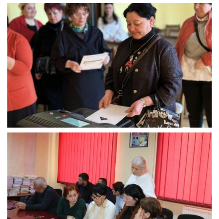
განხილულ
იქნა
შემდეგი
მნიშვნელოვანი
საკითხები:
ამომრჩევლის
როლის
მნიშვნელობა
და
პოლიტიკური
კულტურის
ასპექტები;
დემოკრატიული
არჩევნების
ჩატარების
პრინციპები
და
საერთაშორისო
სტანდარტები;
არჩევნების
მოდერნიზაციის
ტენდენციები
და
ხმის