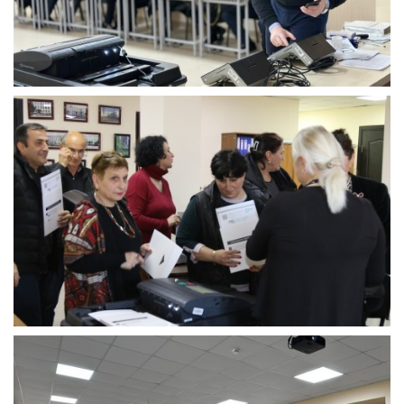
არჩევნები
და
საარჩევნო
გარემო“
ითვალისწინებს
შემდგომში
არჩევნების
მოდულზე
საგაკვეთილო
პროცესის
დაგეგმვის
ხელშეწყობას
და
მოსწავლეებისთვის
განახლებული
ინფორმაციის
გაზიარებას.
ამ
მიზნებისთვის
პედაგოგებს
გადაეცათ
სპეციალურად
მომზადებული
დამატებითი