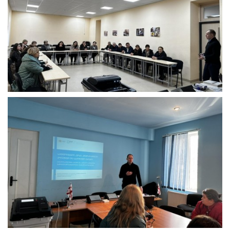
საინფორმაციო
რესურსი,
რომელიც
მოიცავს
განსახილველ
საარჩევნო
თემატიკას,
თემის
განვრცობისთვის
განკუთვნილ
საკითხავ
მასალას,
პრაქტიკული
სავარჯიშოებს
და
სარეკომენდაციო
მითითებებს
ჩატარების
მეთოდოლოგიის
შესახებ.
ამასთან,
შეხვედრების
მონაწილეებთან