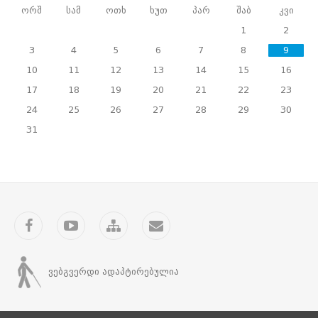
მეთოდოლოგია
ორშ
სამ
ოთხ
ხუთ
პარ
შაბ
კვი
მორგებულია
1
2
მოსწავლეების
ასაკთან,
3
4
5
6
7
8
9
ინტერესებთან
10
11
12
13
14
15
16
და
ხელს
17
18
19
20
21
22
23
შეუწყობს
24
25
26
27
28
29
30
საარჩევნო
სიახლეების
31
გაცნობასა
და
ამომრჩევლის
როლის
მნიშვნელობის
გათავისებაში.
Facebook
YouTube
საიტის
კონტაქტი
ცესკომ
რუკა
და
სწავლების
ცენტრმა
ვებგვერდი ადაპტირებულია
საინფორმაციო
პროექტი
საქართველოს