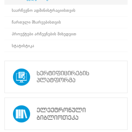
საარჩევნო
სერვისები.
საარჩევნო ადმინისტრაციისთვის
პედაგოგები
ასევე
ჩართული მხარეებისთვის
პრაქტიკაში
გაეცნენ
პროექტები არჩევნების მიხედვით
ელექტრონული
აპარატებით
კენჭისყრის
სტატისტიკა
პროცესის
მიმდინარეობას
და
მონაწილეობა
მიიღეს
იმიტირებულ
არჩევნებში.
სამოქალაქო
განათლების
პედაგოგებმა
პოზიტიურად
შეაფასეს
პროექტი,
რომელიც