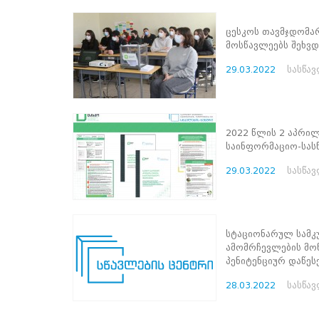
პროექტები
ცესკოს თავმჯდომა
ევნო/
მოსწავლეებს შეხვდ
ალაქო
ლების
29.03.2022
სასწა
ტები
სერტიფიცირება
ნო
ტრაციის
2022 წლის 2 აპრილ
ს
საინფორმაციო-სას
ფიკაციო
ა
29.03.2022
სასწა
პარტნიორობა
რესებულ
თან
სტაციონარულ სამკ
იული
ამომრჩევლების მონ
რომლობა
პენიტენციურ დაწესე
სიახლეების არქივი
28.03.2022
სასწა
2022