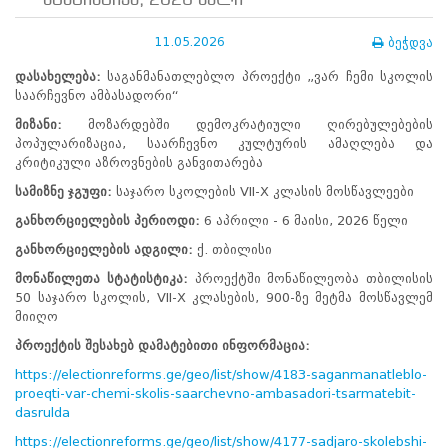
სტატისტიკა, 2026 წელი
ნორმატიული
ბაზა
11.05.2026
ბეჭდვა
სტრატეგიული
გეგმა
დასახელება
:
საგანმანათლებლო პროექტი „ვარ ჩემი სკოლის
სამოქმედო
საარჩევნო ამბასადორი“
გეგმა
არჩევნების
მიზანი
:
მოზარდებში დემოკრატიული ღირებულებების
სანდოობის
პოპულარიზაცია, საარჩევნო კულტურის ამაღლება და
რისკების
კრიტიკული აზროვნების განვითარება
მართვის
სამიზნე
ჯგუფი
:
საჯარო სკოლების VII-X კლასის მოსწავლეები
გეგმა
გენდერული
განხორციელების
პერიოდი
:
6 აპრილი - 6 მაისი, 2026 წელი
თანასწორობის
განხორციელების
ადგილი
:
ქ. თბილისი
პოლიტიკა
ანგარიშები
მონაწილეთა
სტატისტიკა
:
პროექტში მონაწილეობა თბილისის
მემორანდუმი
50 საჯარო სკოლის, VII-X კლასების, 900-ზე მეტმა მოსწავლემ
მიღწევები
მიიღო
ხარისხის
პროექტის
შესახებ
დამატებითი
ინფორმაცია
:
პოლიტიკა
სიახლეები
https://electionreforms.ge/geo/list/show/4183-saganmanatleblo-
საჯარო
proeqti-var-chemi-skolis-saarchevno-ambasadori-tsarmatebit-
ინფორმაცია
dasrulda
სასწავლო
https://electionreforms.ge/geo/list/show/4177-sadjaro-skolebshi-