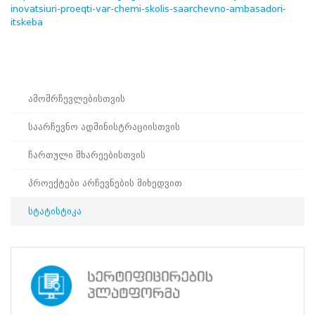
inovatsiuri-proeqti-var-chemi-skolis-saarchevno-ambasadori-
პროექტები
itskeba
ევნო/
ალაქო
ლების
ტები
სერტიფიცირება
ამომრჩევლებისთვის
ნო
საარჩევნო ადმინისტრაციისთვის
ტრაციის
ს
ფიკაციო
ჩართული მხარეებისთვის
ა
პარტნიორობა
პროექტები არჩევნების მიხედვით
რესებულ
სტატისტიკა
თან
იული
რომლობა
ამომრჩევლებისთვის
საარჩევნო
ადმინისტრაციისთვის
ჩართული
მხარეებისთვის