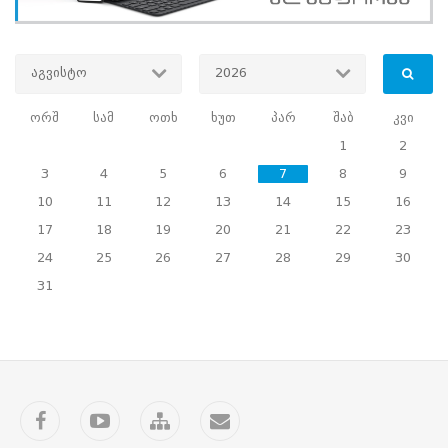
საარჩევნო
კომისიების
წევრებთან
ტექნოლოგიურ
აგვისტო
2026
და
პროცედურულ
ორშ
სამ
ოთხ
ხუთ
პარ
შაბ
კვი
სიახლეებზე
1
2
მიზანი
:
საარჩევნო
რეფორმის
3
4
5
6
7
8
9
ფარგლებში
10
11
12
13
14
15
16
შემოთავაზებული
17
18
19
20
21
22
23
სიახლეების
გაცნობა
24
25
26
27
28
29
30
და
31
კენჭისყრის
პროცესში
ელექტრონული
აპარატების
მართვის
უზრუნველყოფა
სამიზნე
ჯგუფი
:
3
Facebook
YouTube
საიტის
კონტაქტი
საოლქო
რუკა