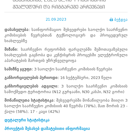
სტატისტიკა, 2023 წლის 1 ოქტომბრის
ნორმატიული
შუალედური და რიგგარეშე არჩევნები
ბაზა
სტრატეგიული
გეგმა
21.09.2023
ბეჭდვა
სამოქმედო
დასახელება
:
საინფორმაციო შეხვედრები საოლქო საარჩევნო
გეგმა
კომისიების წევრებთან ტექნოლოგიურ და პროცედურულ
არჩევნების
სიახლეებზე
სანდოობის
რისკების
მიზანი
:
საარჩევნო რეფორმის ფარგლებში შემოთავაზებული
მართვის
სიახლეების გაცნობა და კენჭისყრის პროცესში ელექტრონული
გეგმა
აპარატების მართვის უზრუნველყოფა
გენდერული
სამიზნე
ჯგუფი
:
3 საოლქო საარჩევნო კომისიის წევრები
თანასწორობის
პოლიტიკა
განხორციელების
პერიოდი
:
16 სექტემბერი, 2023 წელი
ანგარიშები
განხორციელების
ადგილი
:
3 საოლქო საარჩევნო კომისიის
მემორანდუმი
სამოქმედო ტერიტორია (N12 გურჯაანი, N30 კასპი, N32 გორი)
მიღწევები
ხარისხის
მონაწილეთა
სტატისტიკა
:
შეხვედრებში მონაწილეობა მიიღო 3
პოლიტიკა
საოლქო საარჩევნო კომისიის 40 წევრმა (78%), მათ შორის 23 -
სიახლეები
ქალი (58%); 17 - კაცი (42%)
საჯარო
დეტალური
სტატისტიკა
ინფორმაცია
სასწავლო
პროექტის
შესახებ
დამატებითი
ინფორმაცია