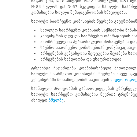
საგარეჯოს, №18 ახმეტის, №22 მარნეულის, №51 ზ
ნორმატიული
№84 ხულოს და №67 ზუგდიდის საოლქო საარჩევნ
ბაზა
კომისიების სრული შემადგენლობის სწავლებას.
სტრატეგიული
გეგმა
საოლქო საარჩევნო კომისიების წევრები გაეცნობიან
სამოქმედო
საოლქო საარჩევნო კომისიის საქმიანობა წინა
გეგმა
კენჭისყრის დღე და საარჩევნო ოპერაციების მა
არჩევნების
ამომრჩეველთა პერსონალური მონაცემების დაც
სანდოობის
საუბნო საარჩევნო კომისიებთან კომუნიკაცია/
რისკების
არჩევნების კენჭისყრის შედეგების შეჯამება სა
მართვის
არჩევნების სანდოობა და უსაფრთხოება.
გეგმა
გენდერული
ტრენინგი ჩატარდება კომბინირებული მეთოდოლო
თანასწორობის
საოლქო საარჩევნო კომისიების წევრები ასევე გ
პოლიტიკა
კენჭისყრაში მონაწილეობის საკითხებს
ვიდეო-რგო
ანგარიშები
სასწავლო პროგრამის განხორციელებას უზრუნველ
მემორანდუმი
საოლქო საარჩევნო კომისიების წევრთა ტრენინგ
მიღწევები
იხილეთ
ბმულზე
.
ხარისხის
პოლიტიკა
სიახლეები
საჯარო
ინფორმაცია
სასწავლო