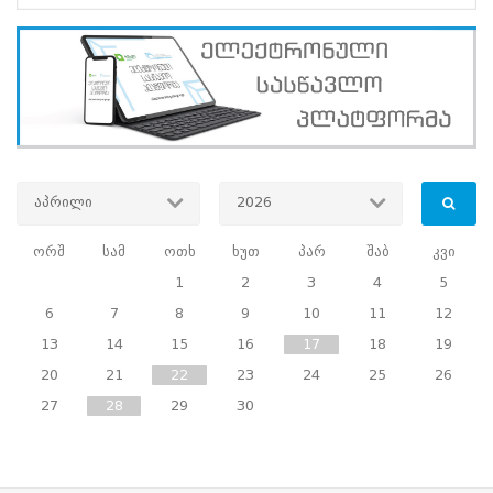
ადმინისტრაციაში
შრომის
უსაფრთხოების
საერთაშორისო
დღე
აპრილი
2026
აღნიშნეს
28.04.2026
ორშ
სამ
ოთხ
ხუთ
პარ
შაბ
კვი
სასწავლო
1
2
3
4
5
პროექტები
საჯარო
6
7
8
9
10
11
12
13
14
15
16
17
18
19
სკოლების
20
21
22
23
24
25
26
სამოქალაქო
27
28
29
30
განათლების
პედაგოგებისთვის