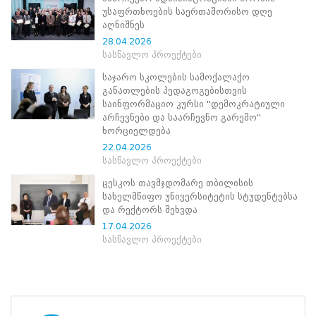
ნორმატიული
უსაფრთხოების საერთაშორისო დღე
ბაზა
აღნიშნეს
სტრატეგიული
28.04.2026
გეგმა
სასწავლო პროექტები
სამოქმედო
გეგმა
საჯარო სკოლების სამოქალაქო
არჩევნების
განათლების პედაგოგებისთვის
სანდოობის
საინფორმაციო კურსი ''დემოკრატიული
რისკების
არჩევნები და საარჩევნო გარემო''
მართვის
ხორციელდება
გეგმა
22.04.2026
გენდერული
სასწავლო პროექტები
თანასწორობის
პოლიტიკა
ცესკოს თავმჯდომარე თბილისის
ანგარიშები
სახელმწიფო უნივერსიტეტის სტუდენტებსა
მემორანდუმი
და რექტორს შეხვდა
მიღწევები
17.04.2026
ხარისხის
სასწავლო პროექტები
პოლიტიკა
სიახლეები
საჯარო
ინფორმაცია
სასწავლო