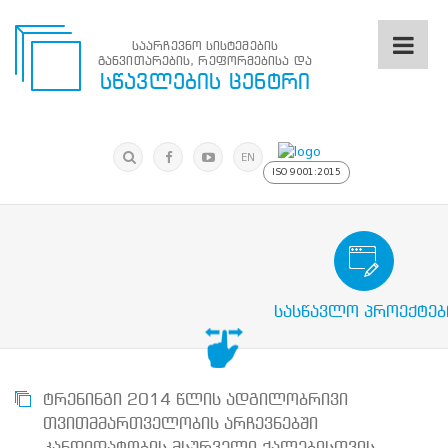
საარჩევნო სისტემების
განვითარების, რეფორმებისა და
საარჩევნო
სწავლების ცენტრი
სისტემების
განვითარების,
რეფორმებისა
მოძებნა
და
ძიება
EN
სწავლების
ISO 9001:2015
ცენტრი
ძიება
მოძებნა
საარჩევნო/სამოქალაქო განათლების
N
მთავარი
სასწავლო პროექტებ
ჩვენ
შესახებ
სწავლების
ცენტრის
შესახებ
ტრენინგი 2014 წლის ადგილობრივი
სტრუქტურული
თვითმმართველობის არჩევნებში
ხე