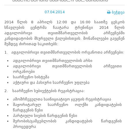
კანდიდატობის მსურველი ქალებისთვის
ნორმატიული
ბაზა
07.04.2014
ბეჭდვა
სტრატეგიული
გეგმა
2014 წლის 8 აპრილს 12:00 და 16:00 საათზე ცესკოს
სამოქმედო
სწავლების ცენტრმა ჩაატარა ტრენინგი 2014 წლის
გეგმა
ადგილობრივი თვითმმართველობის არჩევნებში
არჩევნების
კანდიდატობის მსურველი ქალებისთვის. მონაწილეები გაეცნენ
სანდოობის
შემდეგ ძირითად საკითხებს:
რისკების
მართვის
1. ადგილობრივი თვითმმართველობის ორგანოთა არჩევნები:
გეგმა
ადგილობრივი თვითმმართველობის არსი
გენდერული
ადგილობრივი თვითმმართველობის არჩევითი
თანასწორობის
ორგანოები
პოლიტიკა
საარჩევნო სისტემა
ანგარიშები
აქტიური და პასიური საარჩევნო უფლება
მემორანდუმი
მიღწევები
2. საარჩევნო სუბიექტების რეგისტრაცია:
ხარისხის
ამომრჩეველთა საინიციატივო ჯგუფის რეგისტრაცია
პოლიტიკა
მაჟორიტარულ საარჩევნო ოლქში კანდიდატების
სიახლეები
წარდგენის წესი
საჯარო
პარტიული სიების წარდგენის წესი
ინფორმაცია
მერობის/გამგებლობის კანდიდატების წარდგენის
სასწავლო
პროცედურა