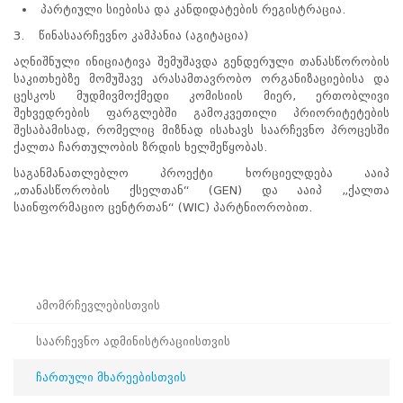
პარტიული სიებისა და კანდიდატების რეგისტრაცია.
პროექტები
3. წინასაარჩევნო კამპანია (აგიტაცია)
ევნო/
აღნიშნული ინიციატივა შემუშავდა გენდერული თანასწორობის
ალაქო
საკითხებზე მომუშავე არასამთავრობო ორგანიზაციებისა და
ლების
ცესკოს მუდმივმოქმედი კომისიის მიერ, ერთობლივი
ტები
შეხვედრების ფარგლებში გამოკვეთილი პრიორიტეტების
სერტიფიცირება
შესაბამისად, რომელიც მიზნად ისახავს საარჩევნო პროცესში
ნო
ქალთა ჩართულობის ზრდის ხელშეწყობას.
ტრაციის
საგანმანათლებლო პროექტი ხორციელდება ააიპ
ს
„თანასწორობის ქსელთან“ (GEN) და ააიპ „ქალთა
ფიკაციო
საინფორმაციო ცენტრთან“ (WIC) პარტნიორობით.
ა
პარტნიორობა
რესებულ
თან
იული
ამომრჩევლებისთვის
რომლობა
ამომრჩევლებისთვის
საარჩევნო ადმინისტრაციისთვის
საარჩევნო
ადმინისტრაციისთვის
ჩართული მხარეებისთვის
ჩართული
მხარეებისთვის