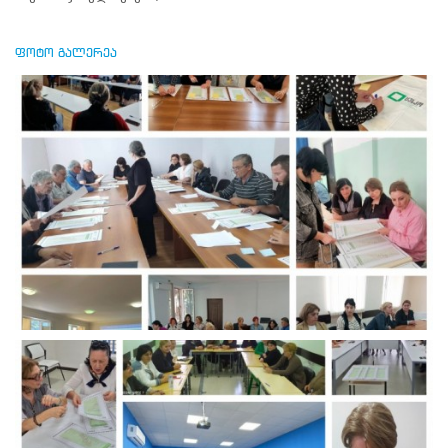
გადამზადების
პროგრამა
დასკვნით
ფოტო გალერეა
ეტაპზე
გადადის.
სწავლების
ცენტრის
მიერ
შემუშავებული
კონცეფციის
შესაბამისად,
ტრენინგების
ფინალური
ეტაპი
საუბნო
საარჩევნო
კომისიების
ხელმძღვანელი
პირების
(კომისიის
თავმჯდომარე,
თავმჯდომარის
მოადგილე,