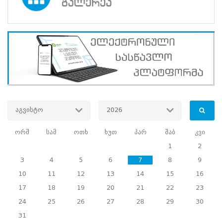
დასკვნითი
IV
ეტაპის
ტრენინგები
ჩატარდება
იმ
საუბნო
საარჩევნო
კომისიების
ხელმძღვანელი
პირებისთვის,
სადაც
აგვისტო
2026
კენჭისყრა
ელექტრონული
ორშ
სამ
ოთხ
ხუთ
პარ
შაბ
კვი
ტექნოლოგიების
გამოყენების
1
2
გარეშე
3
4
5
6
7
8
9
წარიმართება
(
IV
10
11
12
13
14
15
16
ეტაპის
17
18
19
20
21
22
23
გრაფიკი
).
24
25
26
27
28
29
30
სწავლების
ცენტრის
31