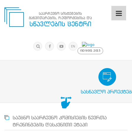
საარჩევნო სისტემების
განვითარების, რეფორმებისა და
საარჩევნო
სწავლების ცენტრი
სისტემების
განვითარების,
რეფორმებისა
მოძებნა
და
ძიება
EN
სწავლების
ISO 9001:2015
ცენტრი
ძიება
მოძებნა
საარჩევნო/სამოქალაქო განათლების
N
მთავარი
სასწავლო პროექტებ
ჩვენ
შესახებ
სწავლების
ცენტრის
შესახებ
საუბნო საარჩევნო კომისიების წევრთა
სტრუქტურული
ტრენინგების დასკვნითი ეტაპი
ხე