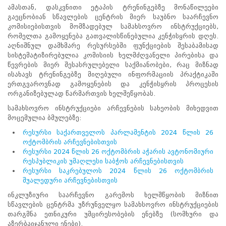
ამასთან, დასკვნითი ეტაპის ტრენინგებზე მონაწილეები
პროექტები
გაეცნობიან სწავლების ცენტრის მიერ საუბნო საარჩევნო
არჩევნების
კომისიებისთვის მომზადებულ სამახსოვრო ინსტრუქციებს,
მიხედვით
რომელთა გამოყენება გათვალისწინებულია კენჭისყრის დღეს.
სტატისტიკა
აღნიშნულ დამხმარე რესურსებში ფუნქციების შესაბამისად
საუბნო
სისტემატიზირებულია კომისიის ხელმძღვანელი პირებისა და
საარჩევნო
წევრების მიერ შესასრულებელი საქმიანობები, რაც მიზნად
კომისიების
ისახავს ტრენინგებზე მიღებული ინფორმაციის პრაქტიკაში
ერთგვაროვნად გამოყენების და კენჭისყრის პროცესის
წევრთა
ორგანიზებულად წარმართვის ხელშეწყობას.
ტრენინგების
სამახსოვრო ინსტრუქციები არჩევნების სახეობის მიხედვით
დასკვნითი
მოცემულია ბმულებზე:
ეტაპი
რესურსი საქართველოს პარლამენტის 2024 წლის 26
2024
ოქტომბრის არჩევნებისთვის
წლის
რესურსი 2024 წლის 26 ოქტომბრის აჭარის ავტონომიური
26
რესპუბლიკის უმაღლესი საბჭოს არჩევნებისთვის
ოქტომბრის
რესურსი საკრებულოს 2024 წლის 26 ოქტომბრის
არჩევნებისთვის
შუალედური არჩევნებისთვის
საუბნო
ინკლუზიური საარჩევნო გარემოს ხელშწყობის მიზნით
საარჩევნო
სწავლების ცენტრმა უზრუნველყო სამახსოვრო ინსტრუქციების
კომისიების
თარგმნა ეთნიკური უმცირესობების ენებზე (სომხური და
პროფესიული
აზერბაიჯანული ენები).