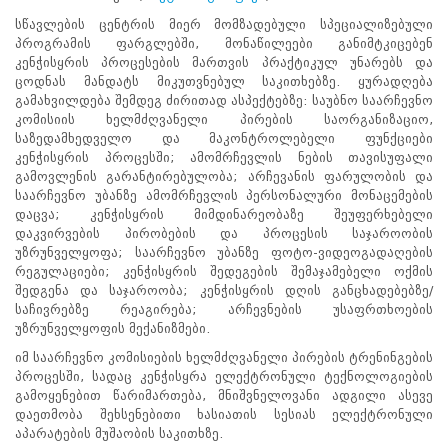
პროექტები
სწავლების ცენტრის მიერ მომზადებული სპეციალიზებული
პროგრამის ფარგლებში, მონაწილეები განიმტკიცებენ
ევნო/
კენჭისყრის პროცესების მართვის პრაქტიკულ უნარებს და
ალაქო
ცოდნას მანდატს მიკუთვნებულ საკითხებზე. ყურადღება
ლების
გამახვილდება შემდეგ ძირითად ასპექტებზე: საუბნო საარჩევნო
ტები
კომისიის ხელმძღვანელი პირების საორგანიზაციო,
სერტიფიცირება
საზედამხედველო და მაკონტროლებელი ფუნქციები
კენჭისყრის პროცესში; ამომრჩევლის ნების თავისუფალი
ნო
გამოვლენის გარანტირებულობა; არჩევანის ფარულობის და
ტრაციის
საარჩევნო უბანზე ამომრჩევლის პერსონალური მონაცემების
ს
დაცვა; კენჭისყრის მიმდინარეობაზე შეუფერხებელი
ფიკაციო
დაკვირვების პირობების და პროცესის საჯაროობის
ა
უზრუნველყოფა; საარჩევნო უბანზე ფოტო-ვიდეოგადაღების
პარტნიორობა
რეგულაციები; კენჭისყრის შედეგების შემაჯამებელი ოქმის
შედგენა და საჯაროობა; კენჭისყრის დღის განცხადებებზე/
რესებულ
საჩივრებზე რეაგირება; არჩევნების უსაფრთხოების
თან
უზრუნველყოფის მექანიზმები.
იული
რომლობა
იმ საარჩევნო კომისიების ხელმძღვანელი პირების ტრენინგების
ამომრჩევლებისთვის
პროცესში, სადაც კენჭისყრა ელექტრონული ტექნოლოგიების
საარჩევნო
გამოყენებით წარიმართება, მნიშვნელოვანი ადგილი ასევე
ადმინისტრაციისთვის
დაეთმობა შეხსენებითი ხასიათის სესიას ელექტრონული
ჩართული
აპარატების მუშაობის საკითხზე.
მხარეებისთვის