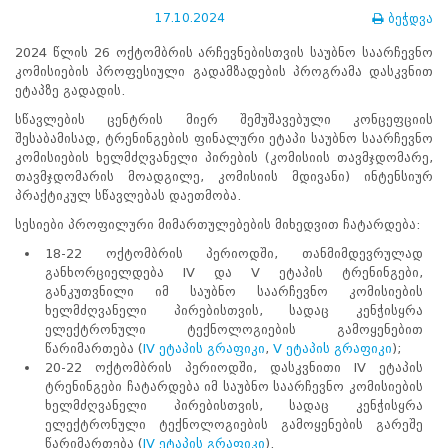
ნორმატიული
17.10.2024
ბეჭდვა
ბაზა
სტრატეგიული
2024 წლის 26 ოქტომბრის არჩევნებისთვის საუბნო საარჩევნო
გეგმა
კომისიების პროფესიული გადამზადების პროგრამა დასკვნით
სამოქმედო
ეტაპზე გადადის.
გეგმა
სწავლების ცენტრის მიერ შემუშავებული კონცეფციის
არჩევნების
შესაბამისად, ტრენინგების ფინალური ეტაპი საუბნო საარჩევნო
სანდოობის
კომისიების ხელმძღვანელი პირების (კომისიის თავმჯდომარე,
რისკების
თავმჯდომარის მოადგილე, კომისიის მდივანი) ინტენსიურ
მართვის
პრაქტიკულ სწავლებას დაეთმობა.
გეგმა
გენდერული
სესიები პროფილური მიმართულებების მიხედვით ჩატარდება:
თანასწორობის
18-22 ოქტომბრის პერიოდში, თანმიმდევრულად
პოლიტიკა
განხორციელდება IV და V ეტაპის ტრენინგები,
ანგარიშები
განკუთვნილი იმ საუბნო საარჩევნო კომისიების
მემორანდუმი
ხელმძღვანელი პირებისთვის, სადაც კენჭისყრა
მიღწევები
ელექტრონული ტექნოლოგიების გამოყენებით
ხარისხის
წარიმართება (
IV ეტაპის გრაფიკი
,
V ეტაპის გრაფიკი
);
პოლიტიკა
20-22 ოქტომბრის პერიოდში, დასკვნითი IV ეტაპის
სიახლეები
ტრენინგები ჩატარდება იმ საუბნო საარჩევნო კომისიების
საჯარო
ხელმძღვანელი პირებისთვის, სადაც კენჭისყრა
ინფორმაცია
ელექტრონული ტექნოლოგიების გამოყენების გარეშე
სასწავლო
წარიმართება (
IV ეტაპის გრაფიკი
).