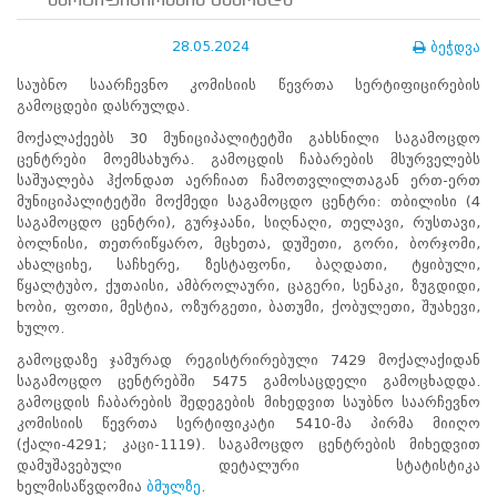
სერტიფიცირების გამოცდა
ნორმატიული
ბაზა
28.05.2024
ბეჭდვა
სტრატეგიული
გეგმა
საუბნო საარჩევნო კომისიის წევრთა სერტიფიცირების
სამოქმედო
გამოცდები დასრულდა.
გეგმა
არჩევნების
მოქალაქეებს 30 მუნიციპალიტეტში გახსნილი საგამოცდო
სანდოობის
ცენტრები მოემსახურა. გამოცდის ჩაბარების მსურველებს
რისკების
საშუალება ჰქონდათ აერჩიათ ჩამოთვლილთაგან ერთ-ერთ
მართვის
მუნიციპალიტეტში მოქმედი საგამოცდო ცენტრი: თბილისი (4
გეგმა
საგამოცდო ცენტრი), გურჯაანი, სიღნაღი, თელავი, რუსთავი,
გენდერული
ბოლნისი, თეთრიწყარო, მცხეთა, დუშეთი, გორი, ბორჯომი,
თანასწორობის
ახალციხე, საჩხერე, ზესტაფონი, ბაღდათი, ტყიბული,
პოლიტიკა
წყალტუბო, ქუთაისი, ამბროლაური, ცაგერი, სენაკი, ზუგდიდი,
ანგარიშები
ხობი, ფოთი, მესტია, ოზურგეთი, ბათუმი, ქობულეთი, შუახევი,
მემორანდუმი
ხულო.
მიღწევები
გამოცდაზე ჯამურად რეგისტრირებული 7429 მოქალაქიდან
ხარისხის
საგამოცდო ცენტრებში 5475 გამოსაცდელი გამოცხადდა.
პოლიტიკა
გამოცდის ჩაბარების შედეგების მიხედვით საუბნო საარჩევნო
სიახლეები
კომისიის წევრთა სერტიფიკატი 5410-მა პირმა მიიღო
საჯარო
(ქალი-4291; კაცი-1119). საგამოცდო ცენტრების მიხედვით
ინფორმაცია
დამუშავებული დეტალური სტატისტიკა
სასწავლო
ხელმისაწვდომია
ბმულზე
.