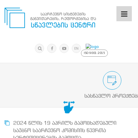
საარჩევნო სისტემების
განვითარების, რეფორმებისა და
საარჩევნო
სწავლების ცენტრი
სისტემების
განვითარების,
რეფორმებისა
მოძებნა
და
ძიება
EN
სწავლების
ISO 9001:2015
ცენტრი
ძიება
მოძებნა
საარჩევნო/სამოქალაქო განათლების
N
მთავარი
სასწავლო პროექტებ
ჩვენ
შესახებ
სწავლების
ცენტრის
შესახებ
2024 წლის 19 აპრილს გამოცხადებული
სტრუქტურული
საუბნო საარჩევნო კომისიის წევრთა
ხე