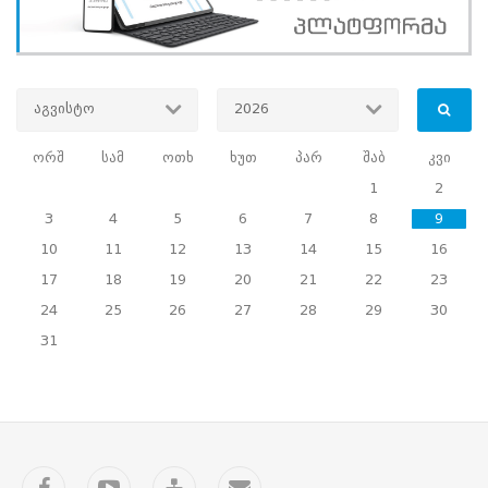
გახსნილი საგამოცდო
ცენტრები მოემსახურა.
გამოცდის
ჩაბარების
მსურველებს
აგვისტო
2026
საშუალება
ჰქონდათ
აერჩიათ
ორშ
სამ
ოთხ
ხუთ
პარ
შაბ
კვი
ჩამოთვლილთაგან
1
2
ერთ-
ერთ
3
4
5
6
7
8
9
მუნიციპალიტეტში
10
11
12
13
14
15
16
მოქმედი
საგამოცდო
17
18
19
20
21
22
23
ცენტრი:
24
25
26
27
28
29
30
თბილისი
(4
31
საგამოცდო
ცენტრი),
გურჯაანი,
სიღნაღი,
თელავი,
რუსთავი,
Facebook
YouTube
საიტის
კონტაქტი
ბოლნისი,