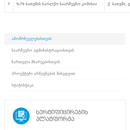
7
№79 ბათუმის საოლქო საარჩევნო კომისია
ქ. ბათუმი,
გაიარონ
ტრენინგი
საარჩევნო
თემებთან
დაკავშირებით
და
მიიღონ
ამომრჩევლებისთვის
შესაბამისი
ცოდნა.
საარჩევნო ადმინისტრაციისთვის
სასწავლო
კურსი
ჩართული მხარეებისთვის
4
ივლისს
პროექტები არჩევნების მიხედვით
დაიწყება
და
სტატისტიკა
8
ივლისს
დასრულდება.
საგანმანათლებლო
პროექტი
„საარჩევნო
განვითარების
სკოლა“