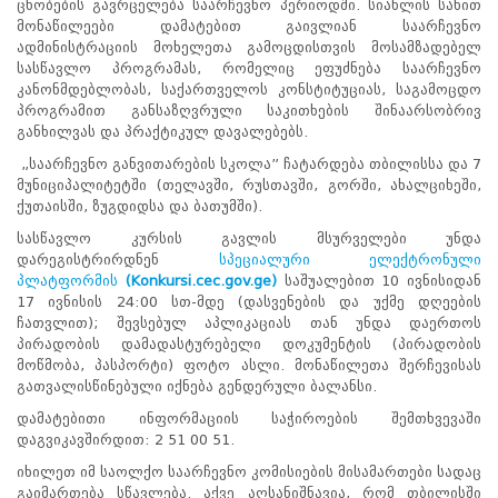
ცნობების გავრცელება საარჩევნო პერიოდში. სიახლის სახით
პროექტები
მონაწილეები დამატებით გაივლიან საარჩევნო
ადმინისტრაციის მოხელეთა გამოცდისთვის მოსამზადებელ
ევნო/
სასწავლო პროგრამას, რომელიც ეფუძნება საარჩევნო
ალაქო
კანონმდებლობას, საქართველოს კონსტიტუციას, საგამოცდო
ლების
პროგრამით განსაზღვრული საკითხების შინაარსობრივ
ტები
განხილვას და პრაქტიკულ დავალებებს.
სერტიფიცირება
„საარჩევნო განვითარების სკოლა” ჩატარდება თბილისსა და 7
ნო
მუნიციპალიტეტში (თელავში, რუსთავში, გორში, ახალციხეში,
ტრაციის
ქუთაისში, ზუგდიდსა და ბათუმში).
ს
სასწავლო კურსის გავლის მსურველები უნდა
ფიკაციო
დარეგისტრირდნენ
სპეციალური ელექტრონული
ა
პლატფორმის
(Konkursi.cec.gov.ge)
საშუალებით 10 ივნისიდან
პარტნიორობა
17 ივნისის 24:00 სთ-მდე (დასვენების და უქმე დღეების
ჩათვლით); შევსებულ აპლიკაციას თან უნდა დაერთოს
რესებულ
პირადობის დამადასტურებელი დოკუმენტის (პირადობის
თან
მოწმობა, პასპორტი) ფოტო ასლი. მონაწილეთა შერჩევისას
იული
გათვალისწინებული იქნება გენდერული ბალანსი.
რომლობა
ამომრჩევლებისთვის
დამატებითი ინფორმაციის საჭიროების შემთხვევაში
საარჩევნო
დაგვიკავშირდით: 2 51 00 51.
ადმინისტრაციისთვის
იხილეთ იმ საოლქო საარჩევნო კომისიების მისამართები სადაც
ჩართული
გაიმართება სწავლება. აქვე აღსანიშნავია, რომ თბილისში
მხარეებისთვის