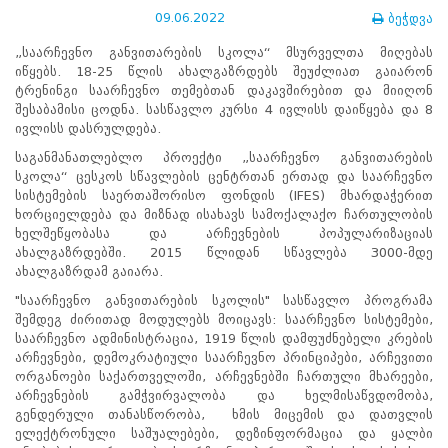
ნორმატიული
09.06.2022
ბეჭდვა
ბაზა
სტრატეგიული
„საარჩევნო განვითარების სკოლა“ მსურველთა მიღებას
გეგმა
იწყებს. 18-25 წლის ახალგაზრდებს შეუძლიათ გაიარონ
სამოქმედო
ტრენინგი საარჩევნო თემებთან დაკავშირებით და მიიღონ
გეგმა
შესაბამისი ცოდნა. სასწავლო კურსი 4 ივლისს დაიწყება და 8
არჩევნების
ივლისს დასრულდება.
სანდოობის
საგანმანათლებლო პროექტი „საარჩევნო განვითარების
რისკების
სკოლა“ ცესკოს სწავლების ცენტრთან ერთად და საარჩევნო
მართვის
სისტემების საერთაშორისო ფონდის (IFES) მხარდაჭერით
გეგმა
ხორციელდება და მიზნად ისახავს სამოქალაქო ჩართულობის
გენდერული
ხელშეწყობასა და არჩევნების პოპულარიზაციას
თანასწორობის
ახალგაზრდებში. 2015 წლიდან სწავლება 3000-მდე
პოლიტიკა
ახალგაზრდამ გაიარა.
ანგარიშები
მემორანდუმი
"საარჩევნო განვითარების სკოლის" სასწავლო პროგრამა
მიღწევები
შემდეგ ძირითად მოდულებს მოიცავს: საარჩევნო სისტემები,
ხარისხის
საარჩევნო ადმინისტრაცია, 1919 წლის დამფუძნებელი კრების
პოლიტიკა
არჩევნები, დემოკრატიული საარჩევნო პრინციპები, არჩევითი
სიახლეები
ორგანოები საქართველოში, არჩევნებში ჩართული მხარეები,
საჯარო
არჩევნების გამჭვირვალობა და ხელმისაწვდომობა,
ინფორმაცია
გენდერული თანასწორობა, ხმის მიცემის და დათვლის
სასწავლო
ელექტრონული საშუალებები, დეზინფორმაცია და ყალბი