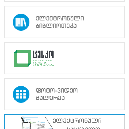
ცესკოს
სწავლების
ცენტრთან
ერთად
და
საარჩევნო
სისტემების
საერთაშორისო
ფონდის
(IFES)
მხარდაჭერით
ხორციელდება
და
მიზნად
ისახავს
სამოქალაქო
ჩართულობის
ხელშეწყობასა
და
არჩევნების
პოპულარიზაციას
ახალგაზრდებში.
2015