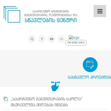
საარჩევნო სისტემების
განვითარების, რეფორმებისა და
საარჩევნო
სწავლების ცენტრი
სისტემების
განვითარების,
რეფორმებისა
მოძებნა
და
ძიება
EN
სწავლების
ISO 9001:2015
ცენტრი
ძიება
მოძებნა
საარჩევნო/სამოქალაქო განათლების
N
მთავარი
სასწავლო პროექტებ
ჩვენ
შესახებ
სწავლების
ცენტრის
შესახებ
„საარჩევნო განვითარების სკოლა“
სტრუქტურული
მსურველთა მიღებას იწყებს
ხე