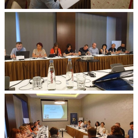
გენდერული
აუდიტის
(PGA)
შესახებ
იმსჯელეს.
შეხვედრა
ევროპის
საბჭოს
ოფისის
ხელმძღვანელმა
საქართველოში
კრისტიან
ურსემ
და
ცესკოს
თავმჯდომარე
თამარ
ჟვანიამ
გახსნეს.
მათ
ევროსაბჭოს
ექსპერტების
კვლევის