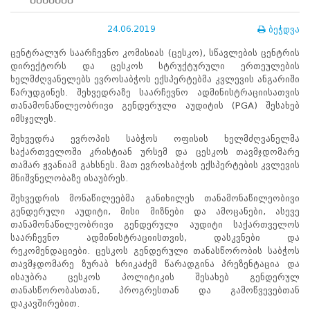
შესახებ
ნორმატიული
ბაზა
24.06.2019
ბეჭდვა
სტრატეგიული
გეგმა
ცენტრალურ საარჩევნო კომისიას (ცესკო), სწავლების ცენტრის
სამოქმედო
დირექტორს და ცესკოს სტრუქტურული ერთეულების
გეგმა
ხელმძღვანელებს ევროსაბჭოს ექსპერტებმა კვლევის ანგარიში
არჩევნების
წარუდგინეს. შეხვედრაზე საარჩევნო ადმინისტრაციისათვის
სანდოობის
თანამონაწილეობრივი გენდერული აუდიტის (PGA) შესახებ
რისკების
იმსჯელეს.
მართვის
გეგმა
შეხვედრა ევროპის საბჭოს ოფისის ხელმძღვანელმა
გენდერული
საქართველოში კრისტიან ურსემ და ცესკოს თავმჯდომარე
თანასწორობის
თამარ ჟვანიამ გახსნეს. მათ ევროსაბჭოს ექსპერტების კვლევის
პოლიტიკა
მნიშვნელობაზე ისაუბრეს.
ანგარიშები
შეხვედრის მონაწილეებმა განიხილეს თანამონაწილეობივი
მემორანდუმი
გენდერული აუდიტი, მისი მიზნები და ამოცანები, ასევე
მიღწევები
თანამონაწილეობრივი გენდერული აუდიტი საქართველოს
ხარისხის
საარჩევნო ადმინისტრაციისთვის, დასკვნები და
პოლიტიკა
რეკომენდაციები. ცესკოს გენდერული თანასწორობის საბჭოს
სიახლეები
თავმჯდომარე ზურაბ ხრიკაძემ წარადგინა პრეზენტაცია და
საჯარო
ისაუბრა ცესკოს პოლიტიკის შესახებ გენდერულ
ინფორმაცია
თანასწორობასთან, პროგრესთან და გამოწვევებთან
სასწავლო
დაკავშირებით.