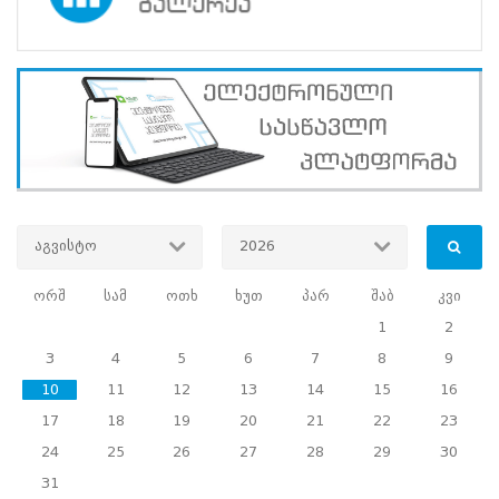
თანამონაწილეობრივი
გენდერული
აუდიტის
მეთოდოლოგიის
განხილვას,
ასევე
საქართველოს
საარჩევნო
ადმინისტრაციის
გენდერული
თანასწორობის
სამოქმედო
აგვისტო
2026
გეგმის
შესახებ
ორშ
სამ
ოთხ
ხუთ
პარ
შაბ
კვი
მსჯელობას.
1
2
შეხვედრას
3
4
5
6
7
8
9
ევროპის
საბჭოს
10
11
12
13
14
15
16
საარჩევნო
17
18
19
20
21
22
23
მხარდაჭერის
განყოფილების
24
25
26
27
28
29
30
ხელმძღვანელის
31
მოადგილე,