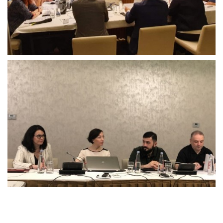
მნიშვნელობაზე
ისაუბრეს.
შეხვედრის
მონაწილეებმა
განიხილეს
თანამონაწილეობივი
გენდერული
აუდიტი,
მისი
მიზნები
და
ამოცანები,
ასევე
თანამონაწილეობრივი
გენდერული
აუდიტი
საქართველოს
საარჩევნო
ადმინისტრაციისთვის,
დასკვნები
და
რეკომენდაციები.
ცესკოს