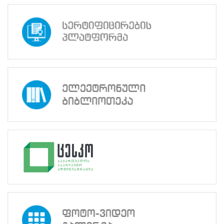
გენდერული
თანასწორობის
საბჭოს
თავმჯდომარე
ზურაბ
ხრიკაძემ
წარადგინა
პრეზენტაცია
და
ისაუბრა
ცესკოს
პოლიტიკის
შესახებ
გენდერულ
თანასწორობასთან,
პროგრესთან
და
გამოწვევებთან
დაკავშირებით.
სამუშაო
შეხვედრა
ასევე
მოიცავდა