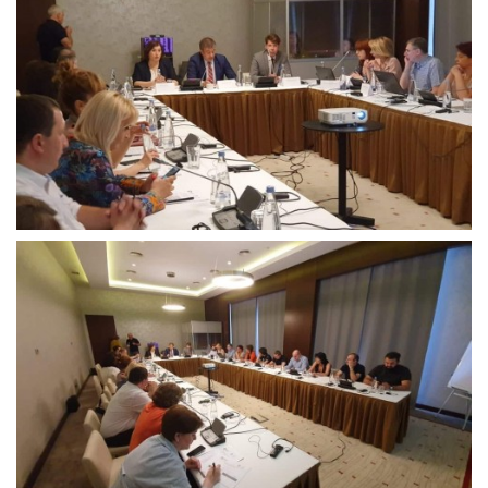
შესახებ
ცენტრალურ
საარჩევნო
კომისიას
(ცესკო),
სწავლების
ცენტრის
დირექტორს
და
ცესკოს
სტრუქტურული
ერთეულების
ხელმძღვანელებს
ევროსაბჭოს
ექსპერტებმა
კვლევის
ანგარიში
წარუდგინეს.
შეხვედრაზე
საარჩევნო
ადმინისტრაციისათვის
თანამონაწილეობრივი