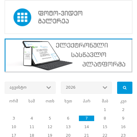
ცენტრის,
კონრად
ადენაუერის
სახელობის
ფონდისა
და
”დოიჩე
ველეს”
აკადემიის
მიერ
მედიის
წარმომადგენლებისათვის
ორგანიზებული
ტრენინგი
თემაზე
აგვისტო
2026
”არჩევნების
გაშუქება”.
ორშ
სამ
ოთხ
ხუთ
პარ
შაბ
კვი
ტრენინგში
1
2
მონაწილეობა
3
4
5
6
7
8
9
მიიღო
კონკურსის
10
11
12
13
14
15
16
საფუძველზე
17
18
19
20
21
22
23
შერჩეულმა