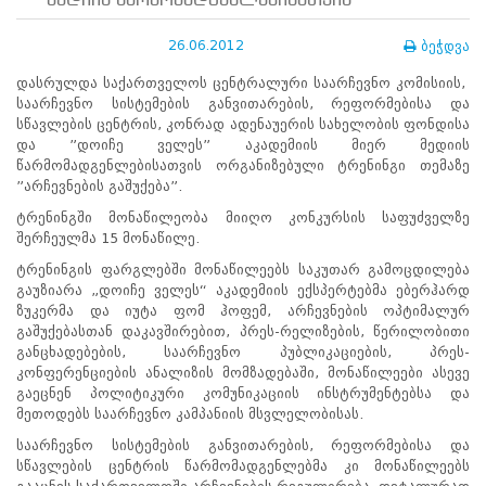
მედიის წარმომადგენლებისათვის
ნორმატიული
ბაზა
26.06.2012
ბეჭდვა
სტრატეგიული
გეგმა
დასრულდა საქართველოს ცენტრალური საარჩევნო კომისიის,
სამოქმედო
საარჩევნო სისტემების განვითარების, რეფორმებისა და
გეგმა
სწავლების ცენტრის, კონრად ადენაუერის სახელობის ფონდისა
არჩევნების
და ”დოიჩე ველეს” აკადემიის მიერ მედიის
სანდოობის
წარმომადგენლებისათვის ორგანიზებული ტრენინგი თემაზე
რისკების
”არჩევნების გაშუქება”.
მართვის
გეგმა
ტრენინგში მონაწილეობა მიიღო კონკურსის საფუძველზე
გენდერული
შერჩეულმა 15 მონაწილე.
თანასწორობის
ტრენინგის ფარგლებში მონაწილეებს საკუთარ გამოცდილება
პოლიტიკა
გაუზიარა „დოიჩე ველეს“ აკადემიის ექსპერტებმა ებერჰარდ
ანგარიშები
ზუკერმა და იუტა ფომ ჰოფემ, არჩევნების ოპტიმალურ
მემორანდუმი
გაშუქებასთან დაკავშირებით, პრეს-რელიზების, წერილობითი
მიღწევები
განცხადებების, საარჩევნო პუბლიკაციების, პრეს-
ხარისხის
კონფერენციების ანალიზის მომზადებაში, მონაწილეები ასევე
პოლიტიკა
გაეცნენ პოლიტიკური კომუნიკაციის ინსტრუმენტებსა და
სიახლეები
მეთოდებს საარჩევნო კამპანიის მსვლელობისას.
საჯარო
ინფორმაცია
საარჩევნო სისტემების განვითარების, რეფორმებისა და
სასწავლო
სწავლების ცენტრის წარმომადგენლებმა კი მონაწილეებს