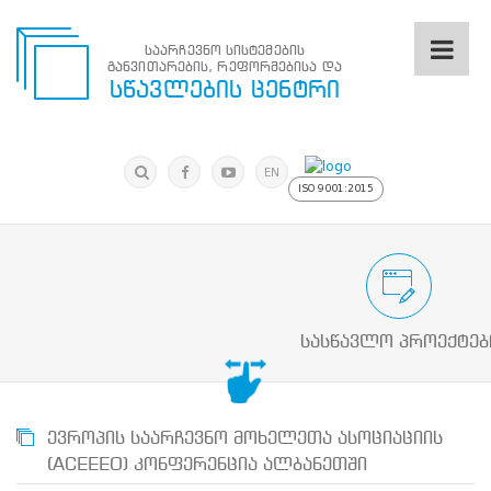
საარჩევნო სისტემების
განვითარების, რეფორმებისა და
საარჩევნო
სწავლების ცენტრი
სისტემების
განვითარების,
რეფორმებისა
მოძებნა
და
ძიება
EN
სწავლების
ISO 9001:2015
ცენტრი
ძიება
მოძებნა
საარჩევნო/სამოქალაქო განათლების
N
მთავარი
სასწავლო პროექტებ
ჩვენ
შესახებ
სწავლების
ცენტრის
შესახებ
ევროპის საარჩევნო მოხელეთა ასოციაციის
სტრუქტურული
(ACEEEO) კონფერენცია ალბანეთში
ხე