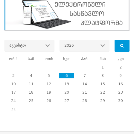
წლის
განმავლობაში.
კონფერენციის
მიმდინარეობისას
ასევე
გაიმართა
ევროპის
საარჩევნო
აგვისტო
2026
მოხელეთა
ასოციაციის
აღმასრულებელი
ორშ
სამ
ოთხ
ხუთ
პარ
შაბ
კვი
საბჭოს
1
2
და
გენერალური
3
4
5
6
7
8
9
ასამბლეის
10
11
12
13
14
15
16
შეხვედრა,
რომლის
17
18
19
20
21
22
23
ფორმატში
24
25
26
27
28
29
30
დამტკიცდა
2015
31
წლის
ყოველწლიური
ანგარიში.