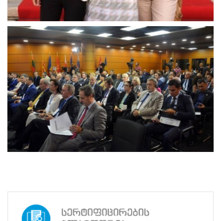
(ACEEEO)
კონფერენცია
ალბანეთში
სწავლების
ცენტრის
დირექტორმა
ნათია
ზაალიშვილმა
და
ცესკოს
წევრმა
ზურაბ
ხრიკაძემ ევროპის
საარჩევნო
მოხელეთა
ასოციაციის
(ACEEEO)
მიერ
ორგანიზებულ
25-
ე