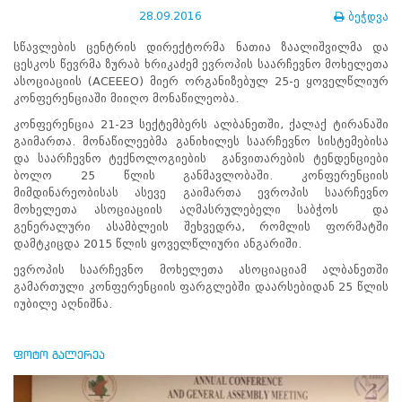
ნორმატიული
28.09.2016
ბეჭდვა
ბაზა
სტრატეგიული
სწავლების ცენტრის დირექტორმა ნათია ზაალიშვილმა და
გეგმა
ცესკოს წევრმა ზურაბ ხრიკაძემ ევროპის საარჩევნო მოხელეთა
სამოქმედო
ასოციაციის (ACEEEO) მიერ ორგანიზებულ 25-ე ყოველწლიურ
გეგმა
კონფერენციაში მიიღო მონაწილეობა.
არჩევნების
კონფერენცია 21-23 სექტემბერს ალბანეთში, ქალაქ ტირანაში
სანდოობის
გაიმართა. მონაწილეებმა განიხილეს საარჩევნო სისტემებისა
რისკების
და საარჩევნო ტექნოლოგიების განვითარების ტენდენციები
მართვის
ბოლო 25 წლის განმავლობაში. კონფერენციის
გეგმა
მიმდინარეობისას ასევე გაიმართა ევროპის საარჩევნო
გენდერული
მოხელეთა ასოციაციის აღმასრულებელი საბჭოს და
თანასწორობის
გენერალური ასამბლეის შეხვედრა, რომლის ფორმატში
პოლიტიკა
დამტკიცდა 2015 წლის ყოველწლიური ანგარიში.
ანგარიშები
მემორანდუმი
ევროპის საარჩევნო მოხელეთა ასოციაციამ ალბანეთში
მიღწევები
გამართული კონფერენციის ფარგლებში დაარსებიდან 25 წლის
ხარისხის
იუბილე აღნიშნა.
პოლიტიკა
სიახლეები
საჯარო
ფოტო გალერეა
ინფორმაცია
სასწავლო