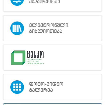
ყოველწლიურ
კონფერენციაში
მიიღო
მონაწილეობა.
კონფერენცია
21-
23
სექტემბერს
ალბანეთში,
ქალაქ
ტირანაში
გაიმართა.
მონაწილეებმა
განიხილეს
საარჩევნო
სისტემებისა
და
საარჩევნო
ტექნოლოგიების
განვითარების
ტენდენციები
ბოლო
25