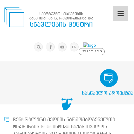
საარჩევნო სისტემების
განვითარების, რეფორმებისა და
საარჩევნო
სწავლების ცენტრი
სისტემების
განვითარების,
რეფორმებისა
მოძებნა
და
ძიება
EN
სწავლების
ISO 9001:2015
ცენტრი
ძიება
მოძებნა
საარჩევნო/სამოქალაქო განათლების
N
მთავარი
სასწავლო პროექტებ
ჩვენ
შესახებ
სწავლების
ცენტრის
შესახებ
ცენტრალური მედიის წარმომადგენელთა
სტრუქტურული
ტრენინგის სტატისტიკა საქართველოს
ხე