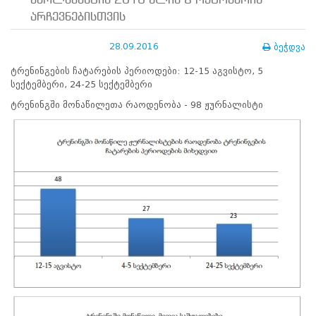
პარლამენტის 2016 წლის 8 ოქტომბრის
ნორმატიული
არჩევნებისთვის
ბაზა
სტრატეგიული
გეგმა
28.09.2016
ბეჭდვა
სამოქმედო
ტრენინგების ჩატარების პერიოდები: 12-15 აგვისტო, 5
გეგმა
სექტემბერი, 24-25 სექტემბერი
არჩევნების
სანდოობის
ტრენინგში მონაწილეთა რაოდენობა - 98 ჟურნალისტი
რისკების
მართვის
გეგმა
გენდერული
თანასწორობის
პოლიტიკა
ანგარიშები
მემორანდუმი
მიღწევები
ხარისხის
პოლიტიკა
სიახლეები
საჯარო
ინფორმაცია
სასწავლო