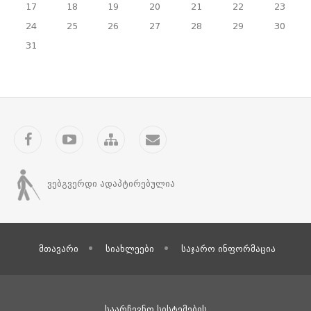
17
18
19
20
21
22
23
24
25
26
27
28
29
30
31
Facebook
YouTube
საიტის
კონტაქტი
რუკა
ვებგვერდი ადაპტირებულია
მთავარი
სიახლეები
საჯარო ინფორმაცია
საარჩევნო სისტემების