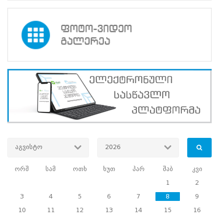
სექტემბერი,
24-
25
სექტემბერი
ტრენინგში
მონაწილეთა
რაოდენობა
-
98
ჟურნალისტი
აგვისტო
2026
ორშ
სამ
ოთხ
ხუთ
პარ
შაბ
კვი
1
2
3
4
5
6
7
8
9
10
11
12
13
14
15
16