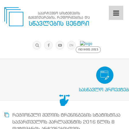
საარჩევნო სისტემების
განვითარების, რეფორმებისა და
საარჩევნო
სწავლების ცენტრი
სისტემების
განვითარების,
რეფორმებისა
მოძებნა
და
ძიება
EN
სწავლების
ISO 9001:2015
ცენტრი
ძიება
მოძებნა
საარჩევნო/სამოქალაქო განათლების
N
მთავარი
სასწავლო პროექტებ
ჩვენ
შესახებ
სწავლების
ცენტრის
შესახებ
რეგიონული მედიის ტრენინგების სტატისტიკა
სტრუქტურული
საქართველოს პარლამენტის 2016 წლის 8
ხე