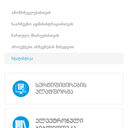
პროექტები
ამომრჩევლებისთვის
ევნო/
ალაქო
საარჩევნო ადმინისტრაციისთვის
ლების
ტები
ჩართული მხარეებისთვის
სერტიფიცირება
ნო
პროექტები არჩევნების მიხედვით
ტრაციის
ს
სტატისტიკა
ფიკაციო
ა
პარტნიორობა
რესებულ
თან
იული
რომლობა
ამომრჩევლებისთვის
საარჩევნო
ადმინისტრაციისთვის
ჩართული
მხარეებისთვის