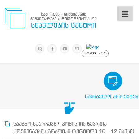
საარჩევნო სისტემების
განვითარების, რეფორმებისა და
საარჩევნო
სწავლების ცენტრი
სისტემების
განვითარების,
რეფორმებისა
მოძებნა
და
ძიება
EN
სწავლების
ISO 9001:2015
ცენტრი
ძიება
მოძებნა
საარჩევნო/სამოქალაქო განათლების
N
მთავარი
სასწავლო პროექტებ
ჩვენ
შესახებ
სწავლების
ცენტრის
შესახებ
საუბნო საარჩევნო კომისიის წევრთა
სტრუქტურული
ტრენინგების გრაფიკი (პერიოდი 10 - 12 მაისი)
ხე