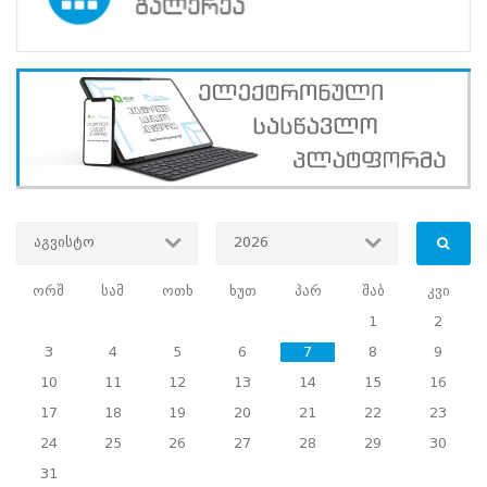
პროექტები
არჩევნების
მიხედვით
სტატისტიკა
საუბნო
საარჩევნო
კომისიის
წევრთა
ტრენინგების
გრაფიკი
აგვისტო
2026
(პერიოდი
10 - 12
ორშ
სამ
ოთხ
ხუთ
პარ
შაბ
კვი
მაისი)
1
2
3
4
5
6
7
8
9
ადგილობრივი
თვითმმართველობის
10
11
12
13
14
15
16
წარმომადგენლობითი
17
18
19
20
21
22
23
ორგანოს
-
24
25
26
27
28
29
30
საკრებულოს
31
2016