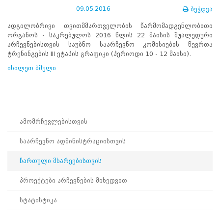
ნორმატიული
09.05.2016
ბეჭდვა
ბაზა
სტრატეგიული
ადგილობრივი თვითმმართველობის წარმომადგენლობითი
გეგმა
ორგანოს - საკრებულოს 2016 წლის 22 მაისის შუალედური
სამოქმედო
არჩევნებისთვის საუბნო საარჩევნო კომისიების წევრთა
გეგმა
ტრენინგების III ეტაპის გრაფიკი (პერიოდი 10 - 12 მაისი).
არჩევნების
იხილეთ ბმული
სანდოობის
რისკების
მართვის
გეგმა
გენდერული
თანასწორობის
ამომრჩევლებისთვის
პოლიტიკა
ანგარიშები
საარჩევნო ადმინისტრაციისთვის
მემორანდუმი
მიღწევები
ჩართული მხარეებისთვის
ხარისხის
პოლიტიკა
პროექტები არჩევნების მიხედვით
სიახლეები
საჯარო
სტატისტიკა
ინფორმაცია
სასწავლო