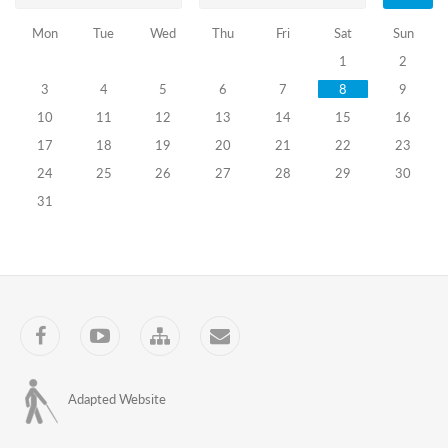
სასწავლო
ფილმი
Mon
Tue
Wed
Thu
Fri
Sat
Sun
კენჭისყრის
1
2
დღის
3
4
5
6
7
8
9
პროცედურები
(აზერბაიჯანულენოვანი
10
11
12
13
14
15
16
სუბტიტრებით
17
18
19
20
21
22
23
-
2014
24
25
26
27
28
29
30
წელი)
31
პერიოდი:
ადგილობრივი
თვითმმართველობის
არჩევნები
2014
ընտրությունների
շրջանում:
Facebook
YouTube
Sitemap
Contact
Տեղական
ինքնակառավարման
ընտրություններ
2014
Adapted Website
Seçki
dövrü: