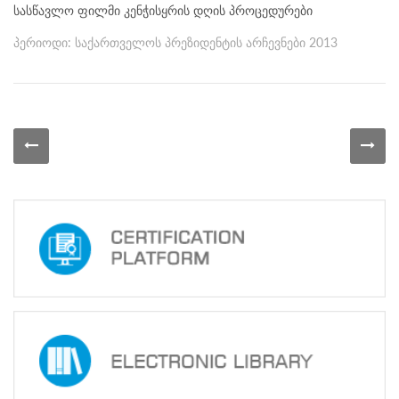
სასწავლო ფილმი კენჭისყრის დღის პროცედურები
Programs
c and
პერიოდი: საქართველოს პრეზიდენტის არჩევნები 2013
r
ation
rams
Certification
cation
f
n
tration
s
Partnership
ive
rship
olders
Electronic
Library
Ge